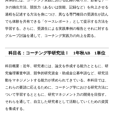
具体的には、コーチング実践における記録の取り方、必要なデー
タの抽出方法、競技力（あるいは技能、記録など）を向上させる
過程を記述する方法を身につけ、異なる専門種目の受講生が読ん
でも体験を共有できる「ケースレポート」として提示する方法を
学習する。さらに、受講生による実践事例の報告とそれに対する
グループ討論を通して、コーチング実践力の向上を図る。
科目名：コーチング学研究法Ⅰ 1年秋AB 1単位
科目概要：近年、研究者には、論文を作成する能力とともに、研
究倫理審査申請、競争的研究資金・助成金公募申請など、研究活
動をマネジメントする能力が求められてきている。本科目では、
これらの要請に応えるために、コーチング学における研究方法に
ついて学習するとともに、研究マネジメント力の開発を目指す。
それらを通して、自立した研究者として活動していくための資質
を養成する。