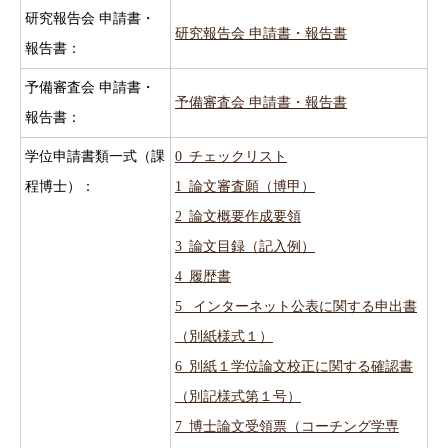
研究報告会 申請書・
研究報告会 申請書・報告書
報告書：
予備審査会 申請書・
予備審査会 申請書・報告書
報告書：
学位申請書類一式（課
0_チェックリスト
程博士）：
1_論文審査願（博甲）
2_論文概要作成要領
3_論文目録（記入例）
4_履歴書
5_ インターネット公表に関する申出書
（別紙様式１）
6_別紙１学位論文校正に関する確認書
（別記様式第１号）
7_博士論文受領票（コーチング学専