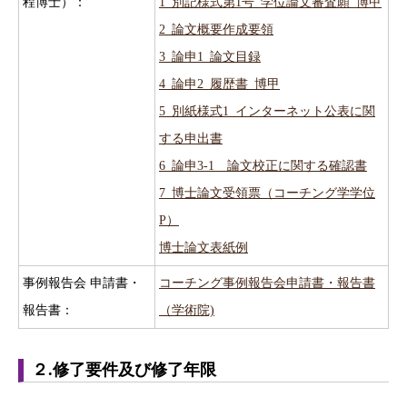
程博士）：
1_別記様式第1号_学位論文審査願_博甲
2_論文概要作成要領
3_論申1_論文目録
4_論申2_履歴書_博甲
5_別紙様式1_インターネット公表に関
する申出書
6_論申3-1＿論文校正に関する確認書
7_博士論文受領票（コーチング学学位
P）
博士論文表紙例
事例報告会 申請書・
コーチング事例報告会申請書・報告書
報告書：
（学術院)
２.修了要件及び修了年限