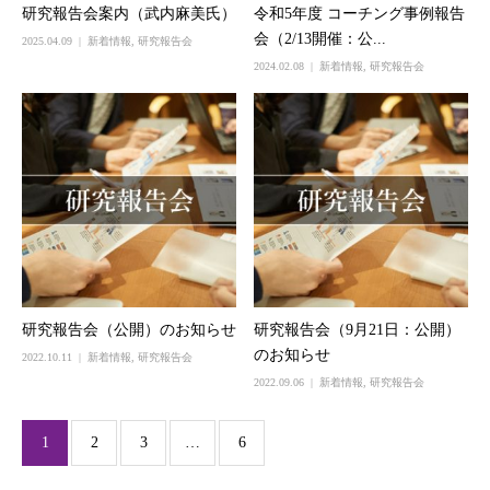
研究報告会案内（武内麻美氏）
令和5年度 コーチング事例報告
会（2/13開催：公...
2025.04.09
新着情報
,
研究報告会
2024.02.08
新着情報
,
研究報告会
研究報告会（公開）のお知らせ
研究報告会（9月21日：公開）
のお知らせ
2022.10.11
新着情報
,
研究報告会
2022.09.06
新着情報
,
研究報告会
1
2
3
…
6