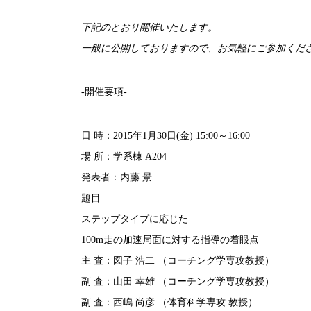
下記のとおり開催いたします。
一般に公開しておりますので、お気軽にご参加くだ
-開催要項-
日 時：2015年1月30日(金) 15:00～16:00
場 所：学系棟 A204
発表者：内藤 景
題目
ステップタイプに応じた
100m走の加速局面に対する指導の着眼点
主 査：図子 浩二 （コーチング学専攻教授）
副 査：山田 幸雄 （コーチング学専攻教授）
副 査：西嶋 尚彦 （体育科学専攻 教授）