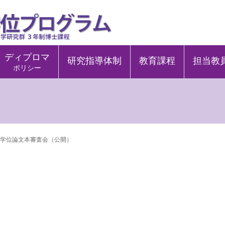
ディプロマ
研究指導体制
教育課程
担当教
ポリシー
学位論文本審査会（公開）
）