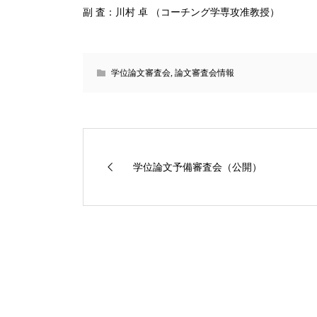
副 査：川村 卓 （コーチング学専攻准教授）
学位論文審査会
,
論文審査会情報
学位論文予備審査会（公開）