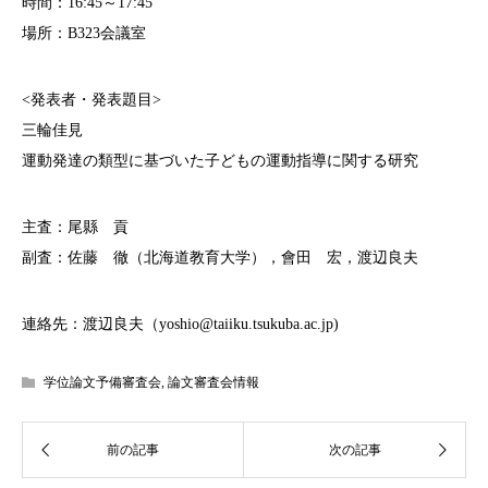
時間：16:45～17:45
場所：B323会議室
<発表者・発表題目>
三輪佳見
運動発達の類型に基づいた子どもの運動指導に関する研究
主査：尾縣 貢
副査：佐藤 徹（北海道教育大学），會田 宏，渡辺良夫
連絡先：渡辺良夫（yoshio@taiiku.tsukuba.ac.jp)
学位論文予備審査会
,
論文審査会情報