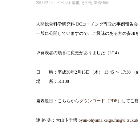
2018.02.14
イベント情報
,
その他
,
新着情報
人間総合科学研究科 DCコーチング専攻の事例報告
一般に公開していますので、ご興味のある方の参加
※発表者の順番に変更がありました（2/14）
日 時：平成30年2月15日（木） 13:45 〜 17:
場 所：5C108
発表題目：こちらから
ダウンロード（PDF）
してご
連 絡 先：大山卞圭悟
byun-ohyama.keigo.fm@u.tsukuba