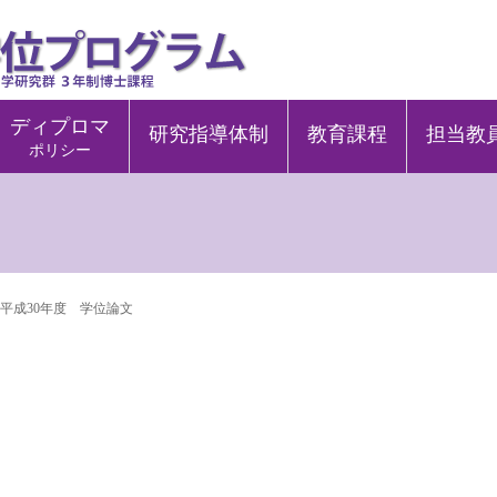
ディプロマ
研究指導体制
教育課程
担当教
ポリシー
平成30年度 学位論文