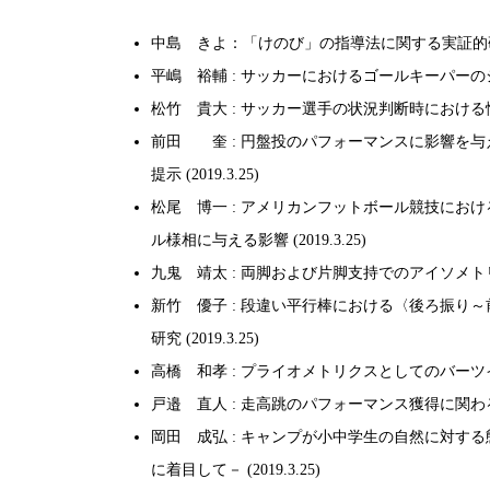
中島 きよ：「けのび」の指導法に関する実証的研究 (
平嶋 裕輔 : サッカーにおけるゴールキーパーのシュ
松竹 貴大 : サッカー選手の状況判断時における情報処
前田 奎 : 円盤投のパフォーマンスに影響を
提示 (2019.3.25)
松尾 博一 : アメリカンフットボール競技におけるHe
ル様相に与える影響 (2019.3.25)
九鬼 靖太 : 両脚および片脚支持でのアイソメトリッ
新竹 優子 : 段違い平行棒における〈後ろ振り
研究 (2019.3.25)
高橋 和孝 : プライオメトリクスとしてのバーツイス
戸邉 直人 : 走高跳のパフォーマンス獲得に関わる技術
岡田 成弘 : キャンプが小中学生の自然に対す
に着目して－ (2019.3.25)