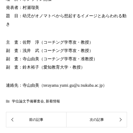
発表者：村瀬瑠美
題 目：幼児がオノマトペから想起するイメージとあらわれる動
き
主 査：佐野 淳（コーチング学専攻・教授）
副 査：浅井 武（コーチング学専攻・教授）
副 査：寺山由美（コーチング学専攻・准教授）
副 査：鈴木裕子（愛知教育大学・教授）
連絡先：寺山由美（terayama.yumi.gu@u.tsukuba.ac.jp）
学位論文予備審査会
,
新着情報