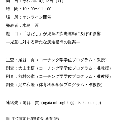
期 日：令和2年10月12日（月）
時 間：10：00〜11：00
場 所：オンライン開催
発表者：水島 淳
題 目：「はだし」が児童の疾走運動に及ぼす影響
—児童に対する新たな疾走指導の提案—
主査：尾縣 貢（コーチング学学位プログラム・教授）
副査：大山圭悟（コーチング学学位プログラム・准教授）
副査：前村公彦（コーチング学学位プログラム・准教授）
副査：足立和隆（体育科学学位プログラム・准教授）
連絡先：尾縣 貢（ogata.mitsugi.kb@u.tsukuba.ac.jp)
学位論文予備審査会
,
新着情報