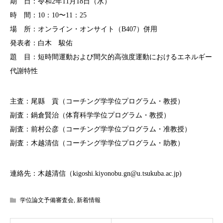
期 日：令和2年11月18日（水）
時 間：10：10〜11：25
場 所：オンライン・オンサイト（B407）併用
発表者：白木 駿佑
題 目：短時間運動および間欠的高強度運動におけるエネルギー
代謝特性
主査：尾縣 貢（コーチング学学位プログラム・教授）
副査：鍋倉賢治（体育科学学位プログラム・教授）
副査：前村公彦（コーチング学学位プログラム・准教授）
副査：木越清信（コーチング学学位プログラム・助教）
連絡先：木越清信（kigoshi.kiyonobu.gn@u.tsukuba.ac.jp)
学位論文予備審査会
,
新着情報