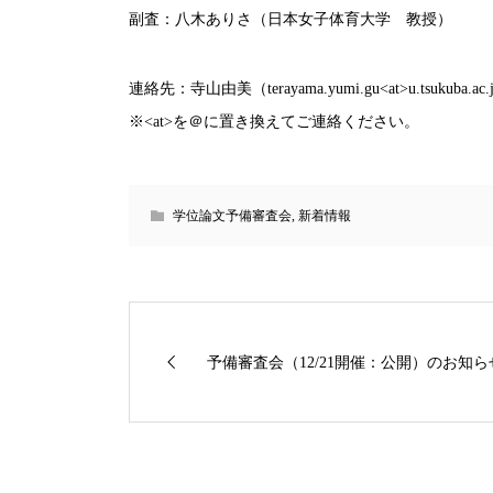
副査：八木ありさ（日本女子体育大学 教授）
連絡先：寺山由美（terayama.yumi.gu<at>u.tsukuba.ac.
※<at>を＠に置き換えてご連絡ください。
学位論文予備審査会
,
新着情報
予備審査会（12/21開催：公開）のお知ら