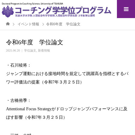
イベント情報
令和6年度 学位論文
令和6年度 学位論文
2025.06.20
学位論文
,
新着情報
・石川稜将：
ジャンプ運動における接地時間を規定して跳躍高を指標とするパ
ワー評価法の提案（令和7年３月２５日）
・古橋侑季：
Attentional Focus Strategyがドロップジャンプパフォーマンスに及
ぼす影響（令和7年３月２５日）